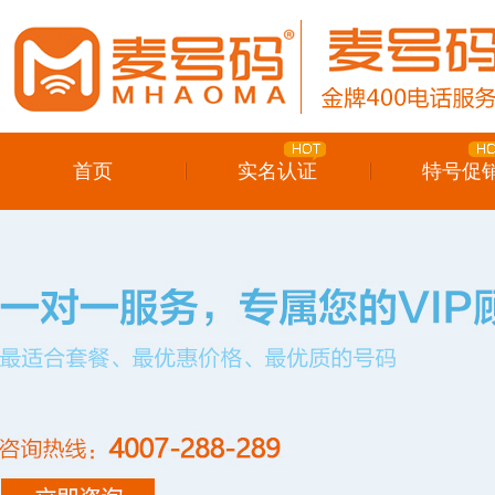
首页
实名认证
特号促