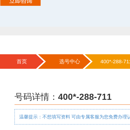
首页
选号中心
400*-288-71
号码详情：
400*-288-711
温馨提示：不想填写资料 可由专属客服为您免费办理