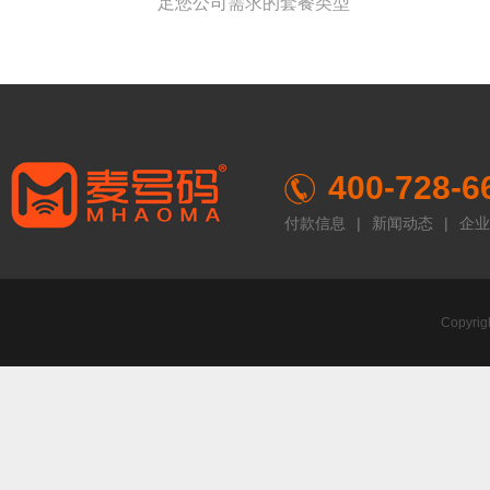
足您公司需求的套餐类型
400-728-6
付款信息
|
新闻动态
|
企业
Copyr